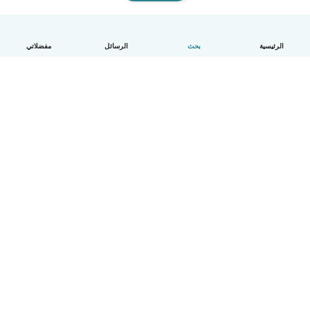
الرئيسية
بحث
الرسائل
مفضلاتي
العربية
آلية العمل
مساعدة
الشروط و الخصوصية
الأسعار
تفاصيل الشركة
Babysits للشركات
معايير المجتمع
© Babysits B.V.