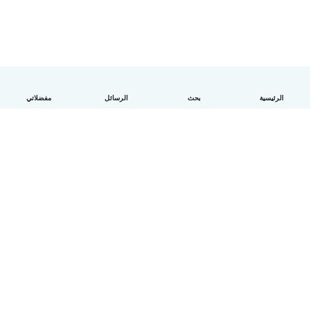
الرئيسية
بحث
الرسائل
مفضلاتي
العربية
آلية العمل
مساعدة
الشروط و الخصوصية
الأسعار
تفاصيل الشركة
Babysits للشركات
معايير المجتمع