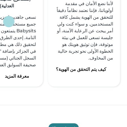
لأننا نضع الأمان في مقدمة
العدلية)
أولوياتنا، فإننا نعتمد نظاماً دقيقاً
للتحقق من الهوية يشمل كافة
نسعى جاهدين لتعزيز
المستخدمين. و سواء كنت ولي
جميع مستخدمي من
أمر يبحث عن الرعاية الآمنة، أو
Babysits يتمت
جليسة تسعى للعمل في بيئة
التامة. إحدى الطرق ا
موثوقة، فإن توثيق هويتك هو
لتحقيق ذلك هي مطال
الخطوة الأولى نحو تجربة خالية
في الجزائر بإضافة 
من المخاوف.
السجل الجنائي (مس
صحيفة السوابق العدل
كيف يتم التحقق من الهوية؟
معرفة المزيد