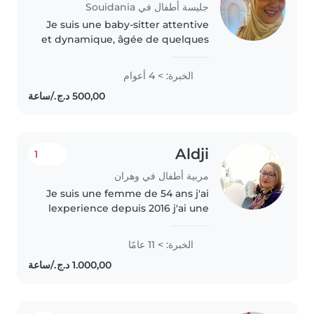
جليسة أطفال في Souidania
Je suis une baby-sitter attentive
et dynamique, âgée de quelques
années, avec plus de 4 ans
d'expérience auprès d'enfants
الخبرة: > 4 أعوام
de toutes tranches d'âge.
Passionnée de lecture et dotée
d'un..
Aldji
1
مربية أطفال في وهران
Je suis une femme de 54 ans j'ai
lexperience depuis 2016 j'ai une
fille de 18 ans je suis dinamic et
calme
الخبرة: > 11 عامًا