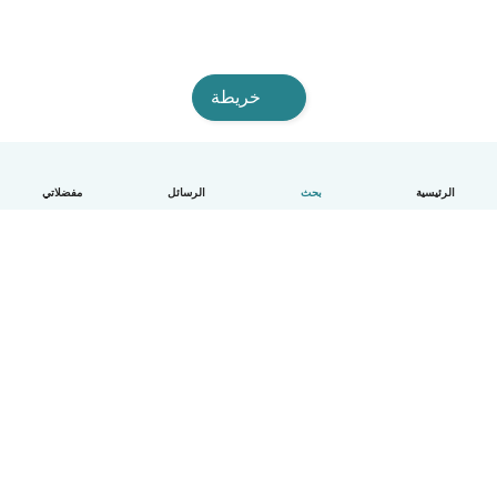
خريطة
الرئيسية
بحث
الرسائل
مفضلاتي
العربية
آلية العمل
مساعدة
الشروط و الخصوصية
الأسعار
تفاصيل الشركة
Babysits للشركات
معايير المجتمع