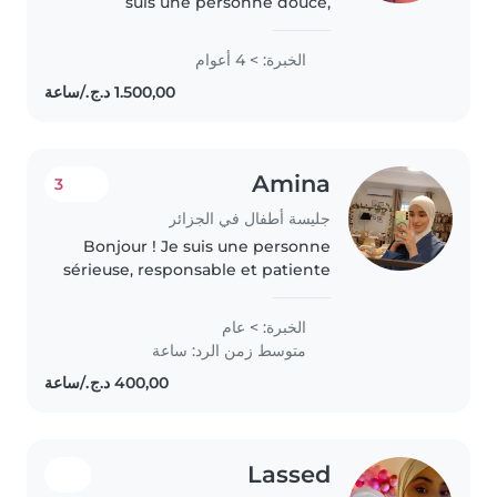
suis une personne douce,
sérieuse, responsable et à
l'écoute des enfants. J'ai de
الخبرة: > 4 أعوام
l'expérience dans la garde
d'enfants, notamment avec un
nourrisson..
Amina
3
جليسة أطفال في الجزائر
Bonjour ! Je suis une personne
sérieuse, responsable et patiente
qui aime passer du temps avec
les enfants. J'aime organiser des
الخبرة: > عام
jeux, aider aux devoirs et veiller à
متوسط زمن الرد: ساعة
leur sécurité..
Lassed