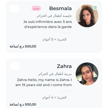
Besmala
جديد
جليسة أطفال في الجزائر
Je suis infirmière avec 5 ans
d'expérience dans la garde
d'enfants, du bébé au
préscolaire. Créative et patiente,
الخبرة: > 5 أعوام
je propose des activités comme
le dessin. Trilingue (français,
anglais,..
Zahra
مربية أطفال في الجزائر
Zahra Hello, my name is Zahra. I
am 19 years old and I come from
Algeria. I have experience in
taking care of children,
الخبرة: > 4 أعوام
especially with my family
members and young children in