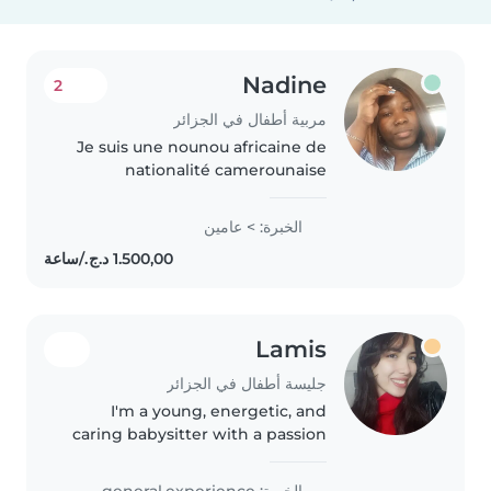
Nadine
2
مربية أطفال في الجزائر
Je suis une nounou africaine de
nationalité camerounaise
expérimentée, avec 2 ans
d'expérience en garde d'enfants,
الخبرة: > عامين
principalement avec les enfants
d'âge scolaire. En tant que
maman..
Lamis
جليسة أطفال في الجزائر
I'm a young, energetic, and
caring babysitter with a passion
for working with children of all
ages. I'm fluent in English,
الخبرة: general.experience.