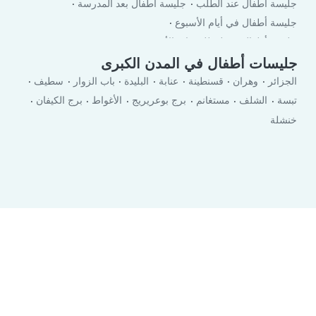
جليسة أطفال عند الطلب
جليسة أطفال بعد المدرسة
جليسة أطفال في أيام الأسبوع
جليسة أطفال في لعطلة نهاية الأسبوع
جليسات أطفال في المدن الكبرى
الجزائر
وهران
قسنطينة
عنابة
البليدة
باب الزوار
سطيف
تبسة
الشلف
مستغانم
برج بوعريريج
الأغواط
برج الكيفان
خنشلة