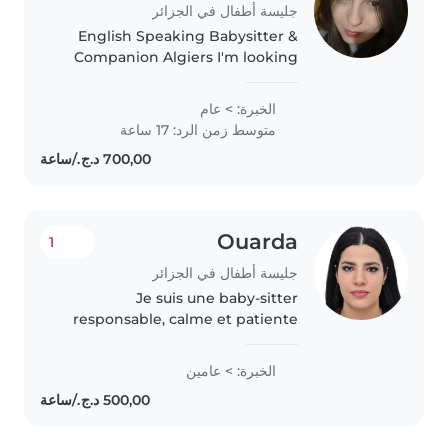
جليسة أطفال في الجزائر
English Speaking Babysitter &
Companion Algiers I'm looking
for a Babysitting or Nanny role in
Hydra, El Biar, Ben Aknoun, El
الخبرة: > عام
Achour, or Draria. I am a fluent
متوسط زمن الرد: 17 ساعة
English speaker and a..
Ouarda
1
جليسة أطفال في الجزائر
Je suis une baby-sitter
responsable, calme et patiente
avec 2 ans d'expérience en
garde d'enfants, de la petite
الخبرة: > عامين
enfance aux écoliers. Je parle
anglais, arabe et français. J'adore
dessiner,..