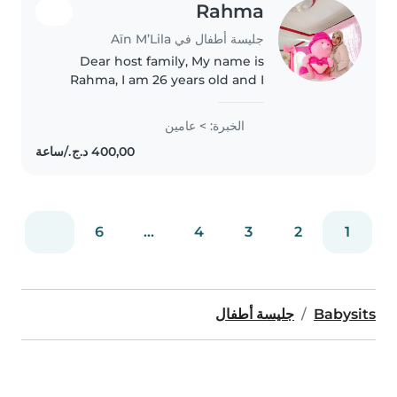
Rahma
جليسة أطفال في Aïn M’Lila
Dear host family, My name is
Rahma, I am 26 years old and I
am from Algeria. I am a
responsible, patient, and caring
الخبرة: > عامين
person who truly enjoys
spending time with children. I
have experience..
6
...
4
3
2
1
Babysits
جليسة أطفال