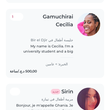
my environment...
Gamuchirai
1
Cecilia
جليسة أطفال في Bir el Djir
My name is Cecilia. I'm a
university student and a big
sister to four other siblings
hence my experience with kids .
الخبرة: > عامين
I love kids , and I'd like to be the
extra help you need in your..
Sirin
جديد
مربية أطفال في تيبازة
Bonjour, je m'appelle Ghania. Je