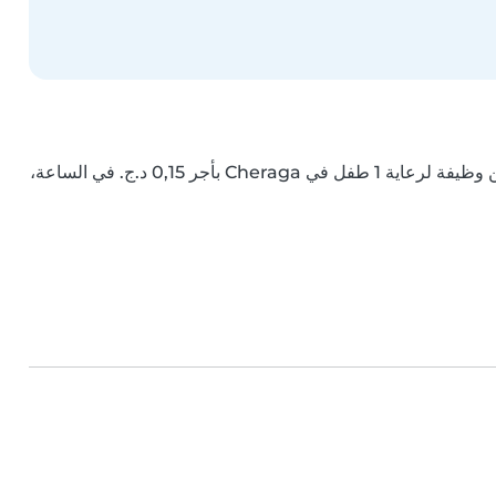
فرصة عمل لرعاية الأطفال في Cheraga. إذا كنت تبحثين عن وظيفة لرعاية 1 طفل في Cheraga بأجر ‏0,15 د.ج.‏ في الساعة، 