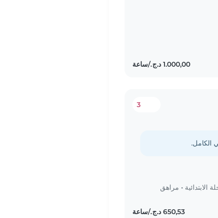
3
 الابتدائية
•
مراهق