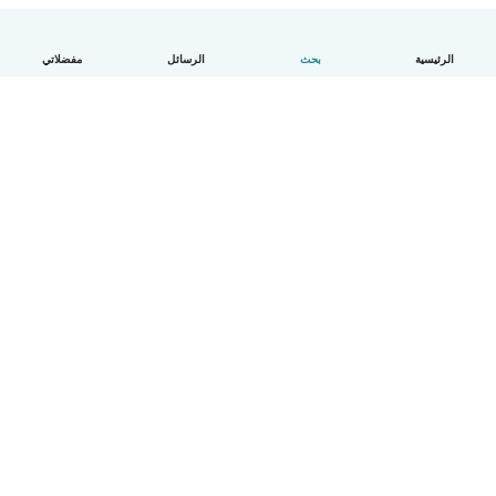
الرئيسية
بحث
الرسائل
مفضلاتي
العربية
آلية العمل
مساعدة
الشروط و الخصوصية
الأسعار
تفاصيل الشركة
Babysits للشركات
معايير المجتمع
© Babysits B.V.