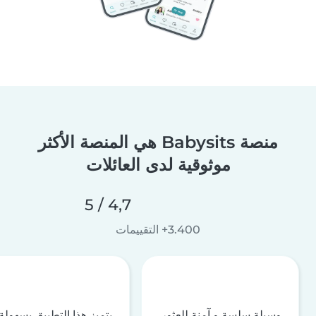
منصة Babysits هي المنصة الأكثر
موثوقية لدى العائلات
4,7 / 5
3.400+ التقييمات
وسيلة سلسة و آمنة للعثور
يتميز هذا التطبيق بسهولة