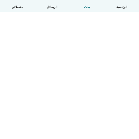
الرئيسية
بحث
الرسائل
مفضلاتي
العربية
آلية العمل
مساعدة
الشروط و الخصوصية
الأسعار
تفاصيل الشركة
Babysits للشركات
معايير المجتمع
© Babysits B.V.