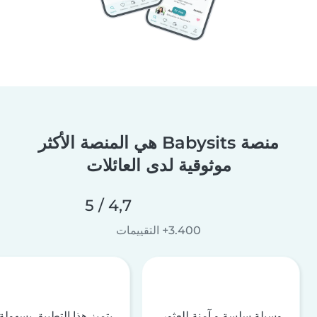
منصة Babysits هي المنصة الأكثر
موثوقية لدى العائلات
4,7 / 5
3.400+ التقييمات
وسيلة سلسة و آمنة للعثور
يتميز هذا التطبيق بسهولة