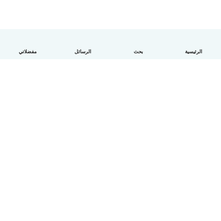
الرئيسية
بحث
الرسائل
مفضلاتي
العربية
آلية العمل
مساعدة
الشروط و الخصوصية
الأسعار
تفاصيل الشركة
Babysits للشركات
معايير المجتمع