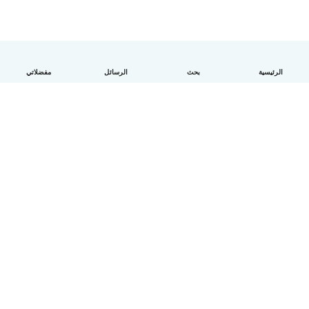
الرئيسية
بحث
الرسائل
مفضلاتي
العربية
آلية العمل
مساعدة
الشروط و الخصوصية
الأسعار
تفاصيل الشركة
Babysits للشركات
معايير المجتمع