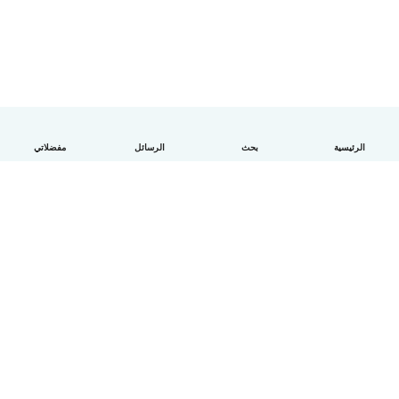
الرئيسية
بحث
الرسائل
مفضلاتي
العربية
آلية العمل
مساعدة
الشروط و الخصوصية
الأسعار
تفاصيل الشركة
Babysits للشركات
معايير المجتمع